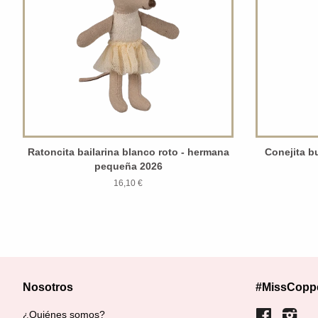
Ratoncita bailarina blanco roto - hermana
Conejita bu
pequeña 2026
16,10 €
Nosotros
#MissCopp
¿Quiénes somos?
Facebook
Inst