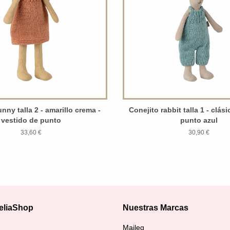
nny talla 2 - amarillo crema -
Conejito rabbit talla 1 - clás
vestido de punto
punto azul
33,60 €
30,90 €
eliaShop
Nuestras Marcas
agram
Maileg