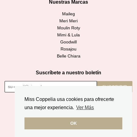
Nuestras Marcas
Maileg
Meri Meri
Moulin Roty
Mimi & Lula
Goodwill
Rosajou
Belle Chiara
Suscríbete a nuestro boletín
SUSCRIBIR
Miss Coppelia usa cookies para ofrecerte
Copyright © 2026,
Miss Coppelia
.
una mejor experiencia.
Ver Más
American
Diners
Discover
Jcb
Master
Apple
Google
Express
Club
OK
Pay
Pay
Paypal
Visa