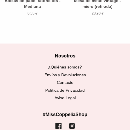
Bolsas de papel ratoncitos -
Mesa de metal vintage -
Mediana
micro (retirada)
0,55 €
28,90 €
Nosotros
¿Quiénes somos?
Envíos y Devoluciones
Contacto
Política de Privacidad
Aviso Legal
#MissCoppeliaShop
Facebook
Instagram