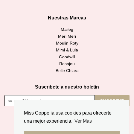
Nuestras Marcas
Maileg
Meri Meri
Moulin Roty
Mimi & Lula
Goodwill
Rosajou
Belle Chiara
Suscríbete a nuestro boletín
SUSCRIBIR
Miss Coppelia usa cookies para ofrecerte
Copyright © 2026,
Miss Coppelia
.
una mejor experiencia.
Ver Más
American
Diners
Discover
Jcb
Master
Apple
Google