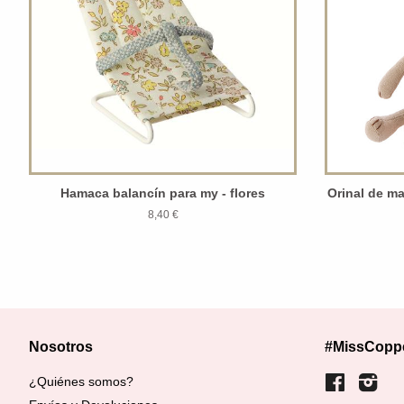
Hamaca balancín para my - flores
Orinal de m
8,40 €
Nosotros
#MissCopp
¿Quiénes somos?
Facebook
Inst