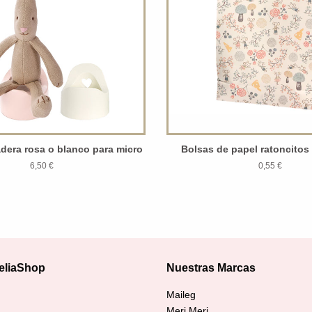
adera rosa o blanco para micro
Bolsas de papel ratoncitos
6,50 €
0,55 €
eliaShop
Nuestras Marcas
agram
Maileg
Meri Meri