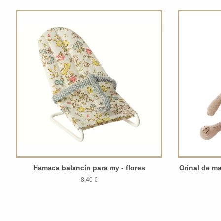
Hamaca balancín para my - flores
Orinal de m
8,40 €