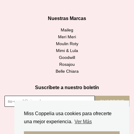
Nuestras Marcas
Maileg
Meri Meri
Moulin Roty
Mimi & Lula
Goodwill
Rosajou
Belle Chiara
Suscríbete a nuestro boletín
SUSCRIBIR
Miss Coppelia usa cookies para ofrecerte
Copyright © 2026,
Miss Coppelia
.
una mejor experiencia.
Ver Más
American
Diners
Discover
Jcb
Master
Apple
Google