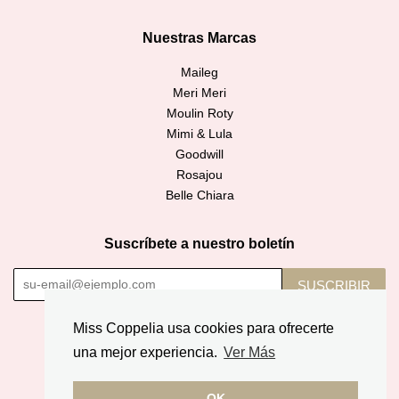
Nuestras Marcas
Maileg
Meri Meri
Moulin Roty
Mimi & Lula
Goodwill
Rosajou
Belle Chiara
Suscríbete a nuestro boletín
SUSCRIBIR
Miss Coppelia usa cookies para ofrecerte
Copyright © 2026,
Miss Coppelia
.
una mejor experiencia.
Ver Más
American
Diners
Discover
Jcb
Master
Apple
Google
Express
Club
OK