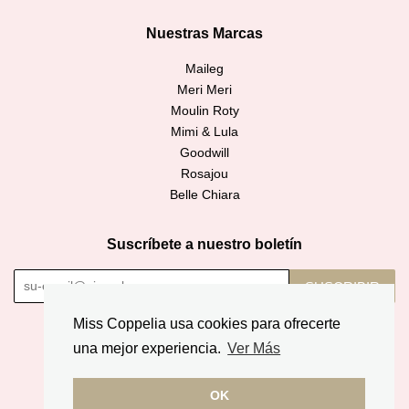
Nuestras Marcas
Maileg
Meri Meri
Moulin Roty
Mimi & Lula
Goodwill
Rosajou
Belle Chiara
Suscríbete a nuestro boletín
SUSCRIBIR
Miss Coppelia usa cookies para ofrecerte
Copyright © 2026,
Miss Coppelia
.
una mejor experiencia.
Ver Más
American
Diners
Discover
Jcb
Master
Apple
Google
Express
Club
OK
Pay
Pay