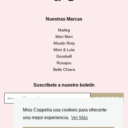
Nuestras Marcas
Maileg
Meri Meri
Moulin Roty
Mimi & Lula
Goodwill
Rosajou
Belle Chiara
Suscríbete a nuestro boletín
SUSCRIBIR
Miss Coppelia usa cookies para ofrecerte
Copyright © 2026,
Miss Coppelia
.
una mejor experiencia.
Ver Más
American
Diners
Discover
Jcb
Master