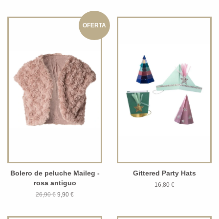
OFERTA
Bolero de peluche Maileg -
Gittered Party Hats
rosa antiguo
16,80 €
26,90 €
9,90 €