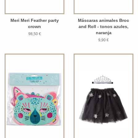
Meri Meri Feather party
Máscaras animales Broc
crown
and Roll - tonos azules,
naranja
98,50 €
9,90 €