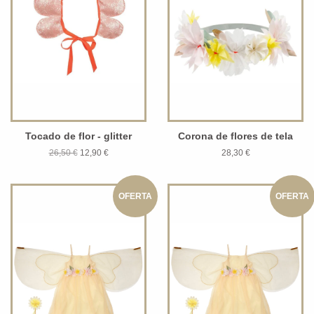
Tocado de flor - glitter
Corona de flores de tela
26,50 €
12,90 €
28,30 €
OFERTA
OFERTA