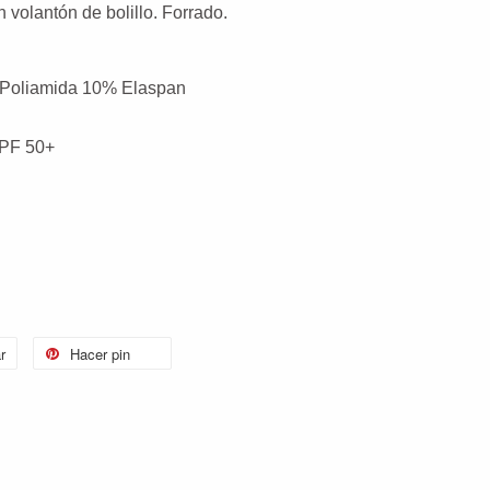
n volantón de bolillo. Forrado.
 Poliamida 10% Elaspan
UPF 50+
r
Hacer pin