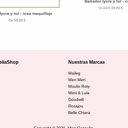
Bañador lycra y tul - 
57,00 €
39,00 €
ycra y tul - rosa maquillaje
De 59,00 €
eliaShop
Nuestras Marcas
agram
Maileg
Meri Meri
Moulin Roty
Mimi & Lula
Goodwill
Rosajou
Belle Chiara