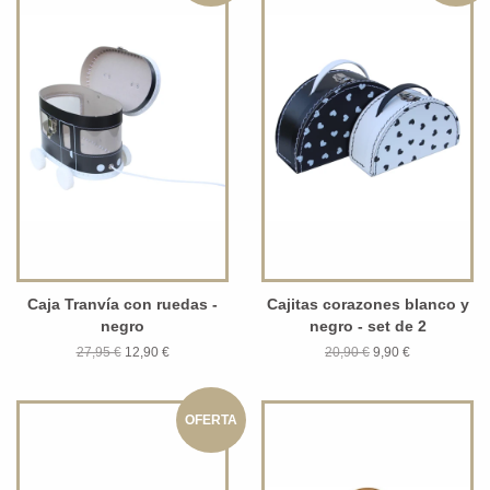
Caja Tranvía con ruedas -
Cajitas corazones blanco y
negro
negro - set de 2
27,95 €
12,90 €
20,90 €
9,90 €
OFERTA