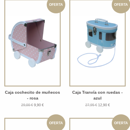
OFERTA
OFERTA
Caja cochecito de muñecos
Caja Tranvía con ruedas -
- rosa
azul
29,00 €
9,90 €
27,95 €
12,90 €
OFERTA
OFERTA