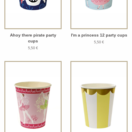
Ahoy there pirate party
I'm a princess 12 party cups
cups
5,50 €
5,50 €