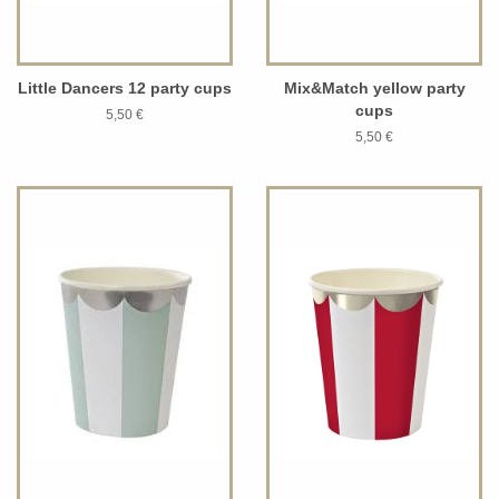
Little Dancers 12 party cups
Mix&Match yellow party
cups
5,50 €
5,50 €