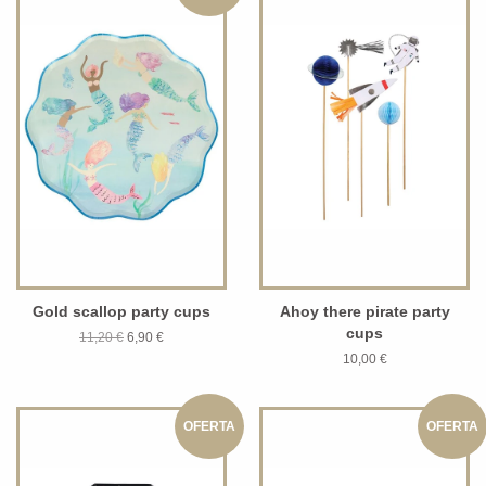
Gold scallop party cups
Ahoy there pirate party
cups
11,20 €
6,90 €
10,00 €
OFERTA
OFERTA