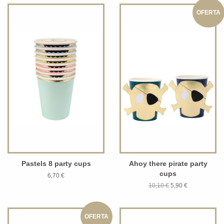
OFERTA
Pastels 8 party cups
Ahoy there pirate party
cups
6,70 €
10,10 €
5,90 €
OFERTA